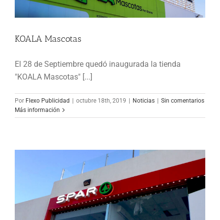
KOALA Mascotas
KOALA Mascotas
El 28 de Septiembre quedó inaugurada la tienda
Noticias
"KOALA Mascotas" [...]
Por
Flexo Publicidad
|
octubre 18th, 2019
|
Noticias
|
Sin comentarios
Más información